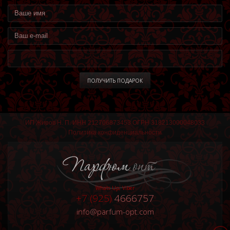
ИП Жиров Н. П. ИНН 212706873453 ОГРН 318213000048033
Политика конфиденциальности
Whats Up, Viber
+7 (925)
4666757
info
@
parfum-opt.com